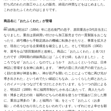
打ち式のわたの加工やふとんの販売、綿花の仲買などをはじめました。
これがおたふくわたのはじまりです。
商品名に「おたふくわた」が登場
綿商は明治17（1884）年に忠右衛門の息子、原田重吉が2代目当主に
なりました。重吉は原綿買い付けから加工販売までの一貫製販をおこな
ったり、綿弓機から手動足踏みの機械に転換させたりと、事業を拡大さ
せ、現在につながる企業構造を確立しました。そして明治35（1902）
年、屋号を山?原田製綿所と改称し、商品に「おたふくわた」と名づけ
たのです（同時期の姉妹商品には「ふくすけ綿」もありました）。 と
ころでなぜ「おたふく」なのでしょうか？ おたふくというのは、日本
神話に登場する女神に由来します。「神代の昔に天の岩戸の前でおたふ
く顔の女神が神楽を舞い、神が岩戸を開いたことによって地に再び光が
導き出された」というめでたい縁起にちなみ、ふっくらした綿とおたふ
くのイメージをつなげて名づけたとされています。もう一つの説による
と、明治22（1889）年に福岡市制がしかれるにあたって、商人たちの
街・博多と武士の街・福岡のどちらの名前を使うかで世論が二分した際
に、重吉は博多の「多」と福岡の「福」をとって「おたふく（お多
福）」の名をひねり出したともいわれています。いずれにせよ幸せを願