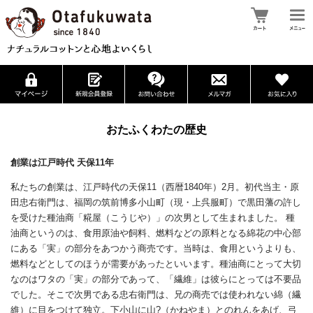
おたふくわたの歴史
創業は江戸時代 天保11年
私たちの創業は、江戸時代の天保11（西暦1840年）2月。初代当主・原
田忠右衛門は、福岡の筑前博多小山町（現・上呉服町）で黒田藩の許し
を受けた種油商「糀屋（こうじや）」の次男として生まれました。 種
油商というのは、食用原油や飼料、燃料などの原料となる綿花の中心部
にある「実」の部分をあつかう商売です。当時は、食用というよりも、
燃料などとしてのほうが需要があったといいます。種油商にとって大切
なのはワタの「実」の部分であって、「繊維」は彼らにとっては不要品
でした。そこで次男である忠右衛門は、兄の商売では使われない綿（繊
維）に目をつけて独立。下小山に山?（かねやま）とのれんをあげ、弓