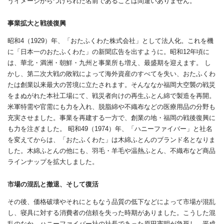
うイメージからつけられた名前であることは間違いありません。
事業拡大と戦後復興
昭和4（1929）年、「おたふくわた株式会社」として法人化。これを機
に「日本一のおたふくわた」の新聞広告を出すように。昭和12年頃に
は、華北・満洲・朝鮮・九州と事業所も増え、最盛期を迎えます。 し
かし、第二次大戦の敗戦によって海外資産のすべてを失い、おたふくわ
たは創業以来最大の苦境に立たされます。そんななか福岡大空襲の戦災
をまぬがれた本社工場にて、戦災者向けの再生ふとん綿で製造を再開。
米軍特需や官需にも力を入れ、脱脂綿や不織布などの医療用品の分野も
充実させました。事業を再建する一方で、創業の地・福岡の戦後復興に
も力を注ぎました。 昭和49（1974）年、「ハニーファイバー」と社名
を変えてからは、「おたふくわた」は木綿ふとんのブランド名となりま
した。木綿ふとんの他にも、羽毛・羊毛や温熱ふとん、不織布など商品
ラインナップを拡大しました。
市場の混乱と撤退、そして復活
その後、価格破壊やそれにともなう品質の低下などによって市場が混乱
し、寝具に対する消費者の信頼を失った時期がありました。こうした混
乱のなか、ハニーファイバー社の社長であった原田憲明が急死し、平成