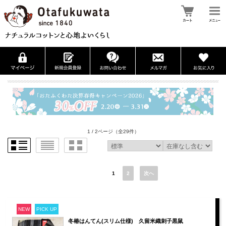
1 / 2ページ
（全29件）
1
2
次へ
NEW
PICK UP
冬椿はんてん(スリム仕様) 久留米織刺子黒鼠