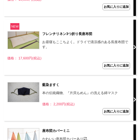
NEW
フレンチリネン3つ折り長座布団
お昼寝もここちよく。ドライで清涼感のある長座布団で
す。
価格： 17,600円(税込)
藍染ますく
本の伝統織物、『片貝もめん』の洗える綿マスク
価格： 2,200円(税込)
座布団カバーミニ
かわいい座布団カバーあり〼。