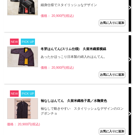
細身仕様でスタイリッシュなデザイン
価格： 20,900円(税込)
NEW
PICK UP
冬芽はんてん(スリム仕様) 久留米織紫横縞
あったかほっこり日本製の綿入れはんてん。
価格： 20,900円(税込)
NEW
PICK UP
袖なしはんてん 久留米織格子黒／水鞠黄色
袖なしで動きやすい スタイリッシュなデザインのロン
グポンチョ
価格： 20,900円(税込)